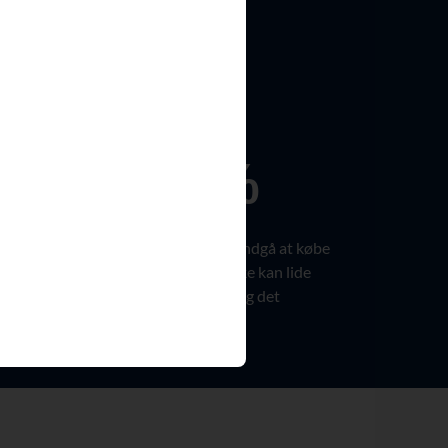
70%
 online-
70% af forbrugerne vil undgå at købe
 som
et produkt, hvis de ikke kan lide
virksomheden bag det