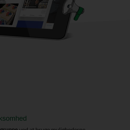
rksomhed
ålgruppe
ved at bruge mulighederne