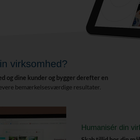
 din virksomhed?
mhed og dine kunder og bygger derefter en
at levere bemærkelsesværdige resultater.
Humanisér din vi
Skab tillid hos din m