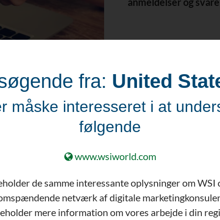
anmeldelser og svare
søgende fra:
United Stat
r måske interesseret i at unde
følgende
www.wsiworld.com
Vidste du at?
eholder de samme interessante oplysninger om WSI 
ager brugergenereret indhold i betragtning, inden de 
omspændende netværk af digitale marketingkonsulen
t er vigtigt at arbejde på at udvide dit omdømme onli
eholder mere information om vores arbejde i din reg