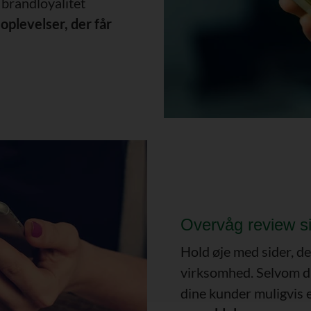
 brandloyalitet
plevelser, der får
Overvåg review si
Hold øje med sider, d
virksomhed. Selvom du
dine kunder muligvis e