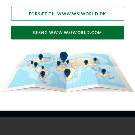
måske ændre din mening:
FORSÆT TIL WWW.WSIWORLD.DK
BESØG WWW.WSIWORLD.COM
90X
84%
nnemsnitlige forbruger nævner
84% af alle forbrugere stoler på
brands 90 gange om ugen
anmeldelser lige så meget
personlige anbefalinger