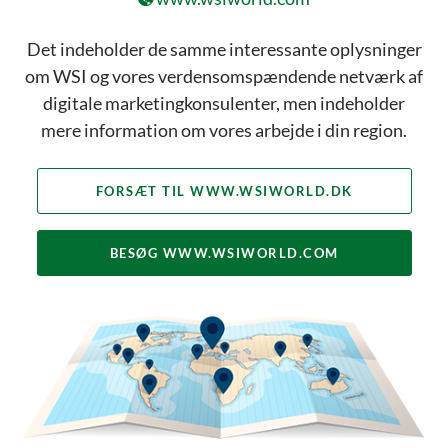
SOCIAL
Facebook
Twitter
LinkedIn
YouTube
Det indeholder de samme interessante oplysninger
om WSI og vores verdensomspændende netværk af
digitale marketingkonsulenter, men indeholder
mere information om vores arbejde i din region.
FORSÆT TIL WWW.WSIWORLD.DK
BESØG WWW.WSIWORLD.COM