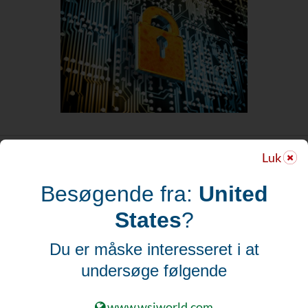
Luk
WSI CORPORATE HEAD OFFICE
Besøgende fra:
United
91 Skyway Avenue, Suite 104
Etobicoke, ON, Canada
States
?
M9W 6R5
Telefon
: 905.678.7588
Du er måske interesseret i at
Fax:
905.678.7242
undersøge følgende
Email:
contact@wsiworld.com
www.wsiworld.com